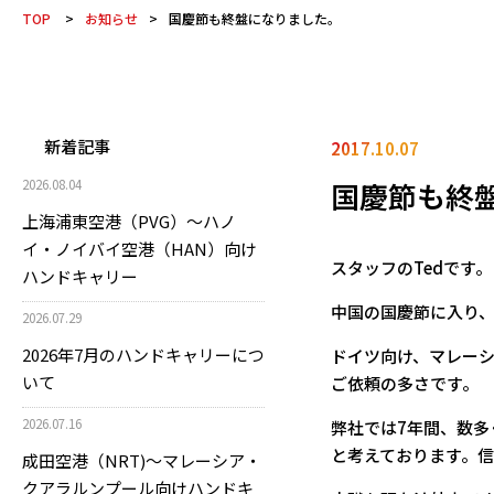
TOP
>
お知らせ
>
国慶節も終盤になりました。
新着記事
2017.10.07
国慶節も終
2026.08.04
上海浦東空港（PVG）～ハノ
イ・ノイバイ空港（HAN）向け
スタッフのTedです。
ハンドキャリー
中国の国慶節に入り
2026.07.29
2026年7月のハンドキャリーにつ
ドイツ向け、マレー
いて
ご依頼の多さです。
2026.07.16
弊社では7年間、数
と考えております。
成田空港（NRT)～マレーシア・
クアラルンプール向けハンドキ