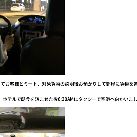
にてお客様とミート、対象貨物の説明後お預かりして部屋に貨物を
床 ホテルで朝食を済ませた後6:30AMにタクシーで空港へ向かいま