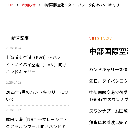
TOP
>
お知らせ
>
中部国際空港～タイ・バンコク向けハンドキャリー
新着記事
2013.12.27
中部国際空
2026.08.04
上海浦東空港（PVG）～ハノ
イ・ノイバイ空港（HAN）向け
ハンドキャリースタ
ハンドキャリー
先日、タイバンコク
2026.07.29
2026年7月のハンドキャリーにつ
中部国際空港で荷受
いて
TG647でスワン
2026.07.16
スワンナプーム国際
成田空港（NRT)～マレーシア・
無事にお引渡し完了
クアラルンプール向けハンドキ